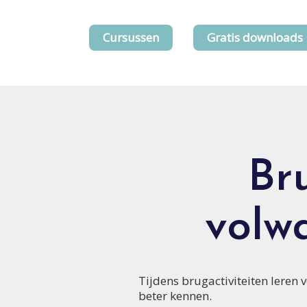
Cursussen
Gratis downloads
Br
volw
Tijdens brugactiviteiten lere
beter kennen.