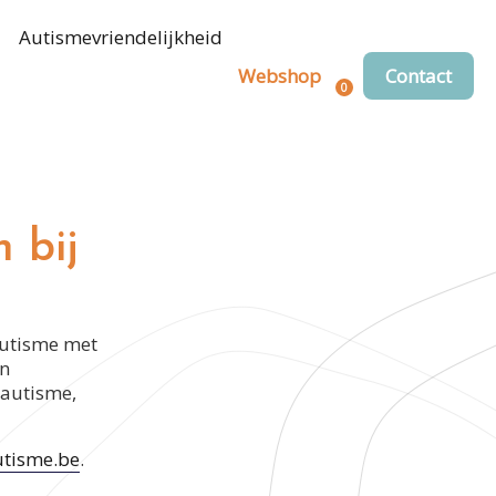
Autismevriendelijkheid
Webshop
Contact
0
Registreren
Login
 bij
autisme met
en
 autisme,
tisme.be
.