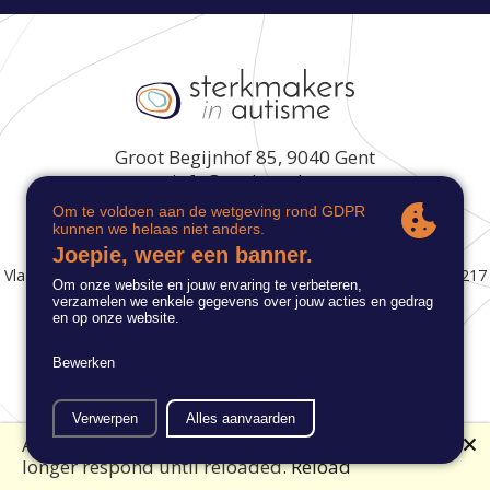
Groot Begijnhof 85, 9040 Gent
info@autisme.be
Vlaamse Dienst Autisme © 2021 | ondernemingsnummer: 0462 217
569 |
privacybeleid
🗙
An error has occurred. This application may no
MENU
longer respond until reloaded.
Reload