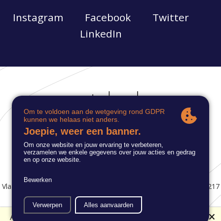
Instagram
Facebook
Twitter
LinkedIn
Groot Begijnhof 85, 9040 Gent
info@autisme.be
Vlaamse Dienst Autisme © 2021 | ondernemingsnummer: 0462 217
569 |
privacybeleid
🗙
An error has occurred. This application may no